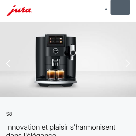
MENU
Afficher
le
contenu
Afficher
la
recherche
S8
Innovation et plaisir s'harmonisent
dans l'élégance.