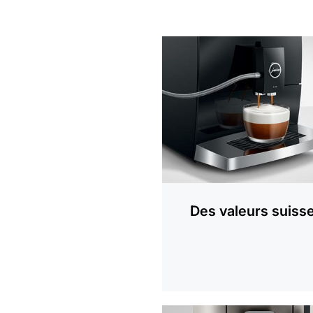
En
savoir
plus
Des valeurs suiss