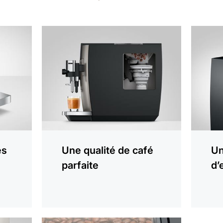
En
En
savoir
savoir
plus
plus
es
Une qualité de café
Un
parfaite
d’